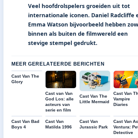
Veel hoofdrolspelers groeiden uit tot
internationale iconen. Daniel Radcliffe 
Emma Watson bijvoorbeeld hebben zow
binnen als buiten de filmwereld een
stevige stempel gedrukt.
MEER GERELATEERDE BERICHTEN
Cast Van The
Glory
Cast Van T
Cast van Van
Cast Van The
Vampire
God Los: alle
Little Mermaid
Diaries
acteurs van
serie en film
Cast Van Bad
Cast Van
Cast Van
Cast Van A
Boys 4
Matilda 1996
Jurassic Park
Ventura: Pe
Detective