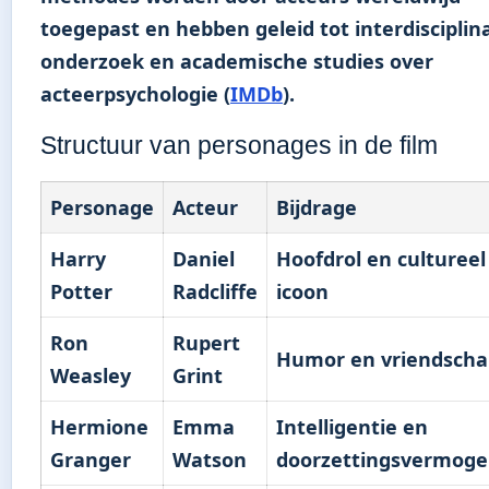
toegepast en hebben geleid tot interdisciplina
onderzoek en academische studies over
acteerpsychologie (
IMDb
).
Structuur van personages in de film
Personage
Acteur
Bijdrage
Harry
Daniel
Hoofdrol en cultureel
Potter
Radcliffe
icoon
Ron
Rupert
Humor en vriendscha
Weasley
Grint
Hermione
Emma
Intelligentie en
Granger
Watson
doorzettingsvermog