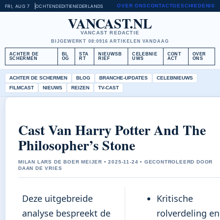
OVER ONS
CONTACT
GESCHIEDENIS
FRI, AUG 7
OCHTENDEDITIE
NEDERLANDS
VANCAST.NL
VANCAST REDACTIE
BIJGEWERKT 08:09
16 ARTIKELEN VANDAAG
ACHTER DE
BL
STA
NIEUWSB
CELEBNIE
CONT
OVER
SCHERMEN
OG
RT
RIEF
UWS
ACT
ONS
ACHTER DE SCHERMEN
BLOG
BRANCHE-UPDATES
CELEBNIEUWS
FILMCAST
NIEUWS
REIZEN
TV-CAST
Cast Van Harry Potter And The
Philosopher’s Stone
MILAN LARS DE BOER MEIJER • 2025-11-24 • GECONTROLEERD DOOR
DAAN DE VRIES
Deze uitgebreide
Kritische
analyse bespreekt de
rolverdeling en