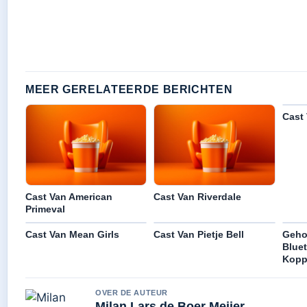
MEER GERELATEERDE BERICHTEN
Cast
Cast Van American
Cast Van Riverdale
Primeval
Cast Van Mean Girls
Cast Van Pietje Bell
Geho
Bluet
Koppe
OVER DE AUTEUR
Milan Lars de Boer Meijer