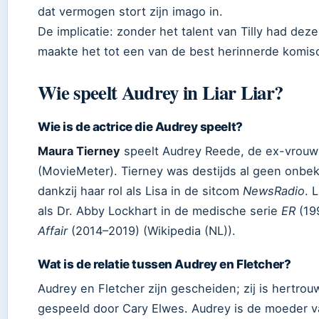
dat vermogen stort zijn imago in.
De implicatie: zonder het talent van Tilly had dez
maakte het tot een van de best herinnerde komis
Wie speelt Audrey in Liar Liar?
Wie is de actrice die Audrey speelt?
Maura Tierney
speelt Audrey Reede, de ex-vrouw
(MovieMeter). Tierney was destijds al geen onbek
dankzij haar rol als Lisa in de sitcom
NewsRadio
. 
als Dr. Abby Lockhart in de medische serie
ER
(19
Affair
(2014–2019) (Wikipedia (NL)).
Wat is de relatie tussen Audrey en Fletcher?
Audrey en Fletcher zijn gescheiden; zij is hertro
gespeeld door Cary Elwes. Audrey is de moeder va