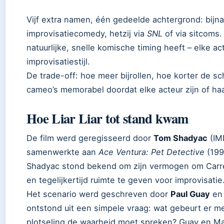
Vijf extra namen, één gedeelde achtergrond: bijna
improvisatiecomedy, hetzij via
SNL
of via sitcoms.
natuurlijke, snelle komische timing heeft – elke
improvisatiestijl.
De trade-off: hoe meer bijrollen, hoe korter de sc
cameo’s memorabel doordat elke acteur zijn of ha
Hoe Liar Liar tot stand kwam
De film werd geregisseerd door
Tom Shadyac
(IM
samenwerkte aan
Ace Ventura: Pet Detective
(199
Shadyac stond bekend om zijn vermogen om Carre
en tegelijkertijd ruimte te geven voor improvisatie
Het scenario werd geschreven door
Paul Guay
e
ontstond uit een simpele vraag: wat gebeurt er m
plotseling de waarheid moet spreken? Guay en M