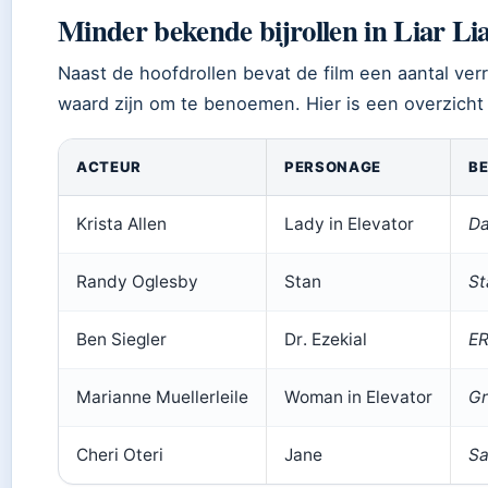
Minder bekende bijrollen in Liar Li
Naast de hoofdrollen bevat de film een aantal ve
waard zijn om te benoemen. Hier is een overzich
ACTEUR
PERSONAGE
B
Krista Allen
Lady in Elevator
Da
Randy Oglesby
Stan
St
Ben Siegler
Dr. Ezekial
E
Marianne Muellerleile
Woman in Elevator
Gr
Cheri Oteri
Jane
Sa