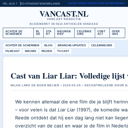
OVER ONS
CONTACT
GESCHIEDENIS
FRI, AUG 7
OCHTENDEDITIE
NEDERLANDS
VANCAST.NL
VANCAST REDACTIE
BIJGEWERKT 08:56
16 ARTIKELEN VANDAAG
ACHTER DE
BL
STA
NIEUWSB
CELEBNIE
CONT
OVER
SCHERMEN
OG
RT
RIEF
UWS
ACT
ONS
ACHTER DE SCHERMEN
BLOG
BRANCHE-UPDATES
CELEBNIEUWS
FILMCAST
NIEUWS
REIZEN
TV-CAST
Cast van Liar Liar: Volledige lijst
MILAN LARS DE BOER MEIJER • 2026-05-29 • GECONTROLEERD DOOR D
We kennen allemaal die ene film die je blijft herin
– voor velen is dat
Liar Liar
(1997), de komedie waa
Reede ontdekt dat hij een dag lang niet kan liegen
overzicht van de cast en waar je de film in Neder