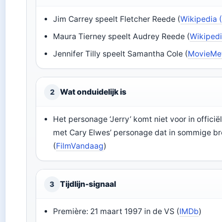
Jim Carrey speelt Fletcher Reede (
Wikipedia 
Maura Tierney speelt Audrey Reede (
Wikipedi
Jennifer Tilly speelt Samantha Cole (
MovieMe
Wat onduidelijk is
2
Het personage ‘Jerry’ komt niet voor in officië
met Cary Elwes’ personage dat in sommige b
(
FilmVandaag
)
Tijdlijn-signaal
3
Première: 21 maart 1997 in de VS (
IMDb
)