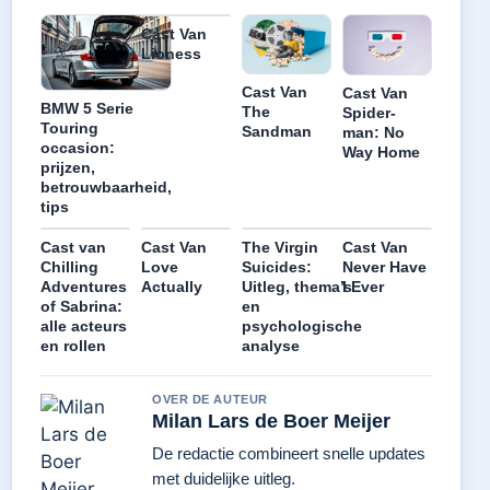
Cast Van
Lioness
Cast Van
Cast Van
BMW 5 Serie
The
Spider-
Touring
Sandman
man: No
occasion:
Way Home
prijzen,
betrouwbaarheid,
tips
Cast van
Cast Van
The Virgin
Cast Van
Chilling
Love
Suicides:
Never Have
Adventures
Actually
Uitleg, thema’s
I Ever
of Sabrina:
en
alle acteurs
psychologische
en rollen
analyse
OVER DE AUTEUR
Milan Lars de Boer Meijer
De redactie combineert snelle updates
met duidelijke uitleg.