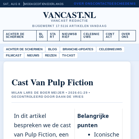
OVER ONS
CONTACT
GESCHIEDENIS
SAT, AUG 8
MIDDAGEDITIE
NEDERLANDS
VANCAST.NL
VANCAST REDACTIE
BIJGEWERKT 17:51
16 ARTIKELEN VANDAAG
ACHTER DE
BL
STA
NIEUWSB
CELEBNIE
CONT
OVER
SCHERMEN
OG
RT
RIEF
UWS
ACT
ONS
ACHTER DE SCHERMEN
BLOG
BRANCHE-UPDATES
CELEBNIEUWS
FILMCAST
NIEUWS
REIZEN
TV-CAST
Cast Van Pulp Fiction
MILAN LARS DE BOER MEIJER • 2026-01-29 •
GECONTROLEERD DOOR DAAN DE VRIES
In dit artikel
Belangrijke
bespreken we de cast
punten
van Pulp Fiction, een
Iconische