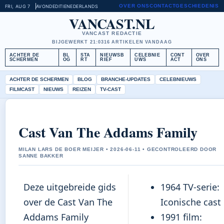
OVER ONS
CONTACT
GESCHIEDENIS
FRI, AUG 7
AVONDEDITIE
NEDERLANDS
VANCAST.NL
VANCAST REDACTIE
BIJGEWERKT 21:03
16 ARTIKELEN VANDAAG
ACHTER DE
BL
STA
NIEUWSB
CELEBNIE
CONT
OVER
SCHERMEN
OG
RT
RIEF
UWS
ACT
ONS
ACHTER DE SCHERMEN
BLOG
BRANCHE-UPDATES
CELEBNIEUWS
FILMCAST
NIEUWS
REIZEN
TV-CAST
Cast Van The Addams Family
MILAN LARS DE BOER MEIJER • 2026-06-11 • GECONTROLEERD DOOR
SANNE BAKKER
Deze uitgebreide gids
1964 TV-serie:
over de Cast Van The
Iconische cast
Addams Family
1991 film: