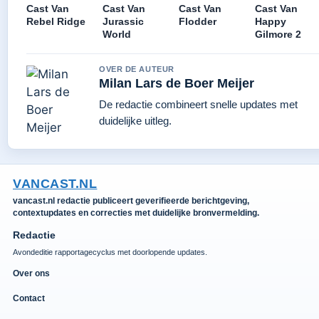
Cast Van
Cast Van
Cast Van
Cast Van
Rebel Ridge
Jurassic
Flodder
Happy
World
Gilmore 2
OVER DE AUTEUR
Milan Lars de Boer Meijer
De redactie combineert snelle updates met
duidelijke uitleg.
VANCAST.NL
vancast.nl redactie publiceert geverifieerde berichtgeving,
contextupdates en correcties met duidelijke bronvermelding.
Redactie
Avondeditie rapportagecyclus met doorlopende updates.
Over ons
Contact