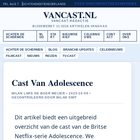
OVER ONS
CONTACT
GESCHIEDENIS
FRI, AUG 7
OCHTENDEDITIE
NEDERLANDS
VANCAST.NL
VANCAST REDACTIE
BIJGEWERKT 11:52
16 ARTIKELEN VANDAAG
ACHTER DE
BL
STA
NIEUWSB
CELEBNIE
CONT
OVER
SCHERMEN
OG
RT
RIEF
UWS
ACT
ONS
ACHTER DE SCHERMEN
BLOG
BRANCHE-UPDATES
CELEBNIEUWS
FILMCAST
NIEUWS
REIZEN
TV-CAST
Cast Van Adolescence
MILAN LARS DE BOER MEIJER • 2025-10-09 •
GECONTROLEERD DOOR MILAN SMIT
Dit artikel biedt een uitgebreid
overzicht van de cast van de Britse
Netflix-serie Adolescence. We