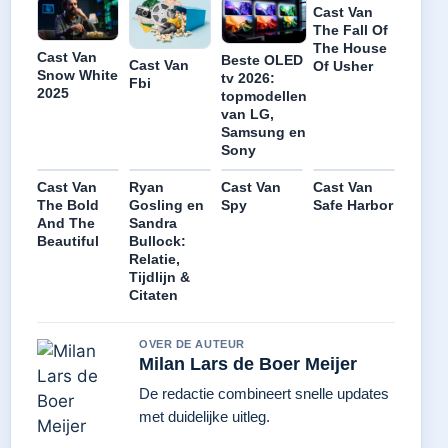
Cast Van
The Fall Of
The House
Cast Van
Beste OLED
Cast Van
Of Usher
Snow White
tv 2026:
Fbi
2025
topmodellen
van LG,
Samsung en
Sony
Cast Van
Ryan
Cast Van
Cast Van
The Bold
Gosling en
Spy
Safe Harbor
And The
Sandra
Beautiful
Bullock:
Relatie,
Tijdlijn &
Citaten
OVER DE AUTEUR
Milan Lars de Boer Meijer
De redactie combineert snelle updates
met duidelijke uitleg.