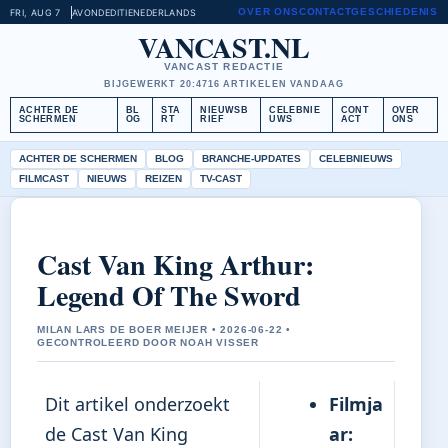
OVER ONS
CONTACT
GESCHIEDENIS
FRI, AUG 7
AVONDEDITIE
NEDERLANDS
VANCAST.NL
VANCAST REDACTIE
BIJGEWERKT 20:47
16 ARTIKELEN VANDAAG
ACHTER DE
BL
STA
NIEUWSB
CELEBNIE
CONT
OVER
SCHERMEN
OG
RT
RIEF
UWS
ACT
ONS
ACHTER DE SCHERMEN
BLOG
BRANCHE-UPDATES
CELEBNIEUWS
FILMCAST
NIEUWS
REIZEN
TV-CAST
Cast Van King Arthur:
Legend Of The Sword
MILAN LARS DE BOER MEIJER • 2026-06-22 •
GECONTROLEERD DOOR NOAH VISSER
Dit artikel onderzoekt
Filmja
de Cast Van King
ar: