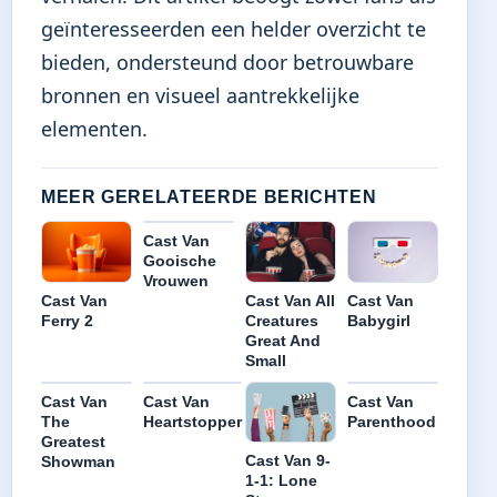
geïnteresseerden een helder overzicht te
bieden, ondersteund door betrouwbare
bronnen en visueel aantrekkelijke
elementen.
MEER GERELATEERDE BERICHTEN
Cast Van
Gooische
Vrouwen
Cast Van
Cast Van All
Cast Van
Ferry 2
Creatures
Babygirl
Great And
Small
Cast Van
Cast Van
Cast Van
The
Heartstopper
Parenthood
Greatest
Cast Van 9-
Showman
1-1: Lone