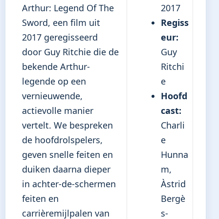
Arthur: Legend Of The
2017
Sword, een film uit
Regiss
2017 geregisseerd
eur:
door Guy Ritchie die de
Guy
bekende Arthur-
Ritchi
legende op een
e
vernieuwende,
Hoofd
actievolle manier
cast:
vertelt. We bespreken
Charli
de hoofdrolspelers,
e
geven snelle feiten en
Hunna
duiken daarna dieper
m,
in achter-de-schermen
Àstrid
feiten en
Bergè
carrièremijlpalen van
s-