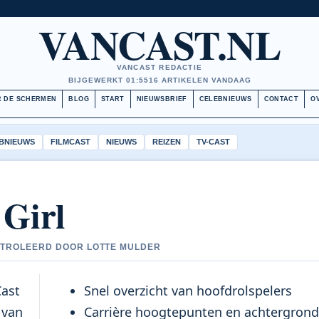
VANCAST.NL
VANCAST REDACTIE
BIJGEWERKT 01:55
16 ARTIKELEN VANDAAG
 DE SCHERMEN
BLOG
START
NIEUWSBRIEF
CELEBNIEUWS
CONTACT
O
BNIEUWS
FILMCAST
NIEUWS
REIZEN
TV-CAST
 Girl
CONTROLEERD DOOR LOTTE MULDER
Cast
Snel overzicht van hoofdrolspelers
 van
Carrière hoogtepunten en achtergrond