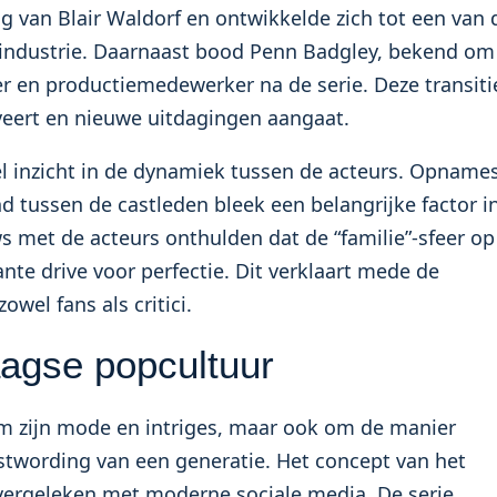
 van Blair Waldorf en ontwikkelde zich tot een van 
industrie. Daarnaast bood Penn Badgley, bekend om
ijver en productiemedewerker na de serie. Deze transiti
veert en nieuwe uitdagingen aangaat.
l inzicht in de dynamiek tussen de acteurs. Opname
d tussen de castleden bleek een belangrijke factor i
ws met de acteurs onthulden dat de “familie”-sfeer op
nte drive voor perfectie. Dit verklaart mede de
owel fans als critici.
agse popcultuur
om zijn mode en intriges, maar ook om de manier
stwording van een generatie. Het concept van het
 vergeleken met moderne sociale media. De serie