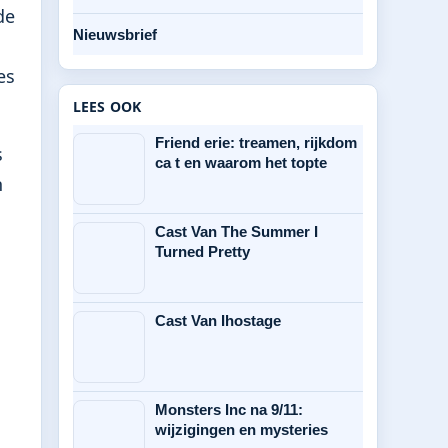
de
Nieuwsbrief
es
LEES OOK
Friend erie: treamen, rijkdom
s
ca t en waarom het topte
n
Cast Van The Summer I
Turned Pretty
Cast Van Ihostage
Monsters Inc na 9/11:
wijzigingen en mysteries