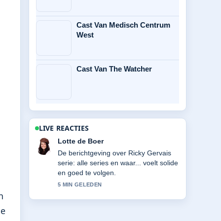
Cast Van Medisch Centrum
West
Cast Van The Watcher
LIVE REACTIES
Ruben Bos
Goede verificatie rond Cast van Home
and Away 2026: nieuwe.... Meer
redacties zouden zo moeten schrijven.
7 MIN GELEDEN
n
De