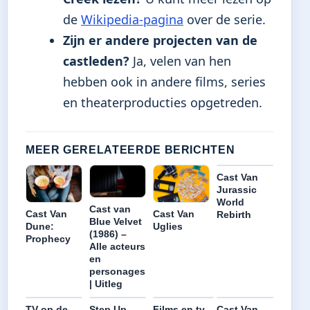
de
Wikipedia-pagina
over de serie.
Zijn er andere projecten van de
castleden?
Ja, velen van hen
hebben ook in andere films, series
en theaterproducties opgetreden.
MEER GERELATEERDE BERICHTEN
Cast Van
Jurassic
World
Cast van
Cast Van
Cast Van
Rebirth
Blue Velvet
Dune:
Uglies
(1986) –
Prophecy
Alle acteurs
en
personages
| Uitleg
TV op de
Step Up
Films en tv-
Cast Van