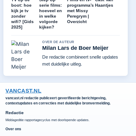
boot: hoe
serie films:
programma’s
Haantjes
kijk je tv
hoeveel en
met Missy
zonder
in welke
Peregrym |
wifi? [Gids
volgorde
Overzicht
2025]
kijken?
OVER DE AUTEUR
Milan Lars de Boer Meijer
De redactie combineert snelle updates
met duidelijke uitleg.
VANCAST.NL
vancast.nl redactie publiceert geverifieerde berichtgeving,
contextupdates en correcties met duidelijke bronvermelding.
Redactie
Middageditie rapportagecyclus met doorlopende updates.
Over ons