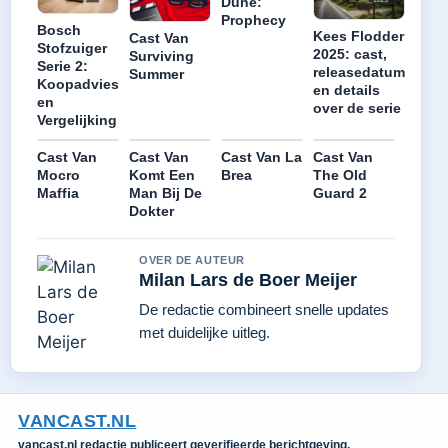
Dune:
Prophecy
Bosch
Kees Flodder
Cast Van
Stofzuiger
2025: cast,
Surviving
Serie 2:
releasedatum
Summer
Koopadvies
en details
en
over de serie
Vergelijking
Cast Van
Cast Van
Cast Van La
Cast Van
Mocro
Komt Een
Brea
The Old
Maffia
Man Bij De
Guard 2
Dokter
OVER DE AUTEUR
Milan Lars de Boer Meijer
De redactie combineert snelle updates
met duidelijke uitleg.
VANCAST.NL
vancast.nl redactie publiceert geverifieerde berichtgeving,