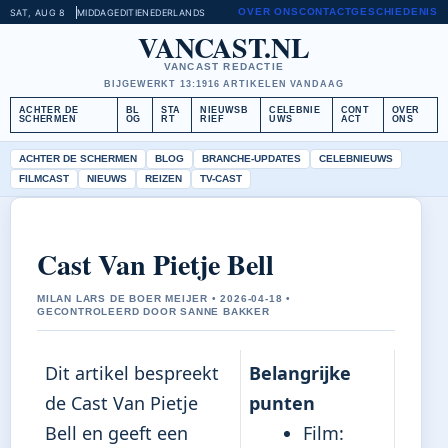
OVER ONS
CONTACT
GESCHIEDENIS
SAT, AUG 8
MIDDAGEDITIE
NEDERLANDS
VANCAST.NL
VANCAST REDACTIE
BIJGEWERKT 13:19
16 ARTIKELEN VANDAAG
ACHTER DE
BL
STA
NIEUWSB
CELEBNIE
CONT
OVER
SCHERMEN
OG
RT
RIEF
UWS
ACT
ONS
ACHTER DE SCHERMEN
BLOG
BRANCHE-UPDATES
CELEBNIEUWS
FILMCAST
NIEUWS
REIZEN
TV-CAST
Cast Van Pietje Bell
MILAN LARS DE BOER MEIJER • 2026-04-18 •
GECONTROLEERD DOOR SANNE BAKKER
Dit artikel bespreekt
Belangrijke
de Cast Van Pietje
punten
Bell en geeft een
Film: