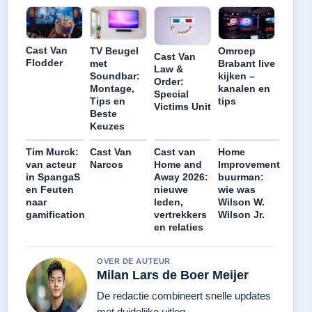
Cast Van
TV Beugel
Omroep
Cast Van
Flodder
met
Brabant live
Law &
Soundbar:
kijken –
Order:
Montage,
kanalen en
Special
Tips en
tips
Victims Unit
Beste
Keuzes
Tim Murck:
Cast Van
Cast van
Home
van acteur
Narcos
Home and
Improvement
in SpangaS
Away 2026:
buurman:
en Feuten
nieuwe
wie was
naar
leden,
Wilson W.
gamification
vertrekkers
Wilson Jr.
en relaties
OVER DE AUTEUR
Milan Lars de Boer Meijer
De redactie combineert snelle updates
met duidelijke uitleg.