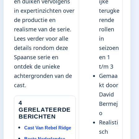
en duiken vervolgens
ijke
in expertinzichten over
terugke
de productie en
rende
realisme van de serie.
rollen
Lees verder voor alle
in
details rondom deze
seizoen
Spaanse serie en
en 1
ontdek de unieke
t/m 3
achtergronden van de
Gemaa
cast.
kt door
David
4
Bermej
GERELATEERDE
o
BERICHTEN
Realisti
Cast Van Rebel Ridge
sch
Beste Nederlandse