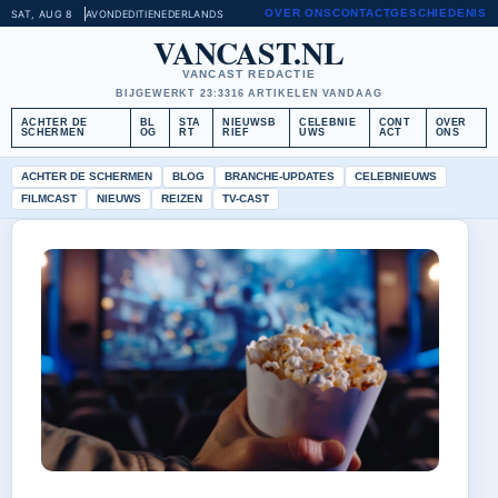
OVER ONS
CONTACT
GESCHIEDENIS
SAT, AUG 8
AVONDEDITIE
NEDERLANDS
VANCAST.NL
VANCAST REDACTIE
BIJGEWERKT 23:33
16 ARTIKELEN VANDAAG
ACHTER DE
BL
STA
NIEUWSB
CELEBNIE
CONT
OVER
SCHERMEN
OG
RT
RIEF
UWS
ACT
ONS
ACHTER DE SCHERMEN
BLOG
BRANCHE-UPDATES
CELEBNIEUWS
FILMCAST
NIEUWS
REIZEN
TV-CAST