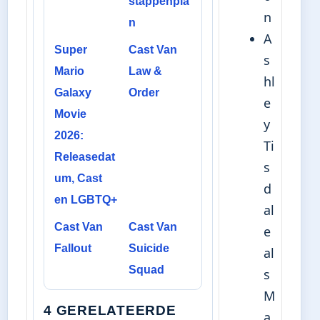
stappenpla
n
n
A
Super
Cast Van
s
Mario
Law &
hl
Galaxy
Order
e
Movie
y
2026:
Ti
Releasedat
s
um, Cast
d
en LGBTQ+
al
Cast Van
Cast Van
e
Fallout
Suicide
al
Squad
s
M
4 GERELATEERDE
a