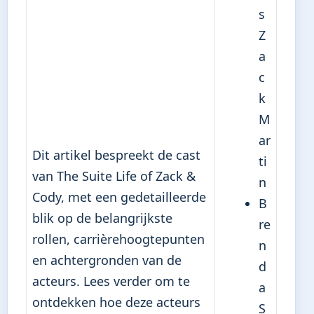
s
Z
a
c
k
M
ar
Dit artikel bespreekt de cast
ti
van The Suite Life of Zack &
n
Cody, met een gedetailleerde
B
blik op de belangrijkste
re
rollen, carrièrehoogtepunten
n
en achtergronden van de
d
acteurs. Lees verder om te
a
ontdekken hoe deze acteurs
S