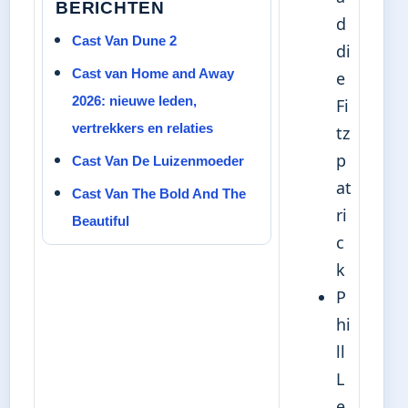
BERICHTEN
d
Cast Van Dune 2
di
Cast van Home and Away
e
2026: nieuwe leden,
Fi
vertrekkers en relaties
tz
p
Cast Van De Luizenmoeder
at
Cast Van The Bold And The
ri
Beautiful
c
k
P
hi
ll
L
e