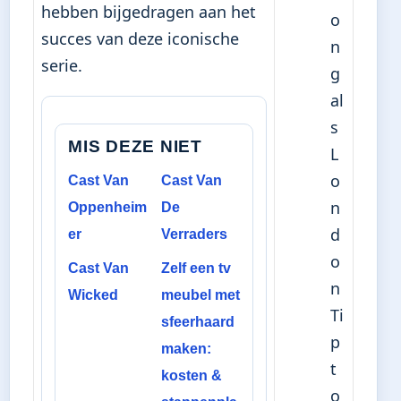
hebben bijgedragen aan het
o
succes van deze iconische
n
serie.
g
al
s
MIS DEZE NIET
L
o
Cast Van
Cast Van
n
Oppenheim
De
d
er
Verraders
o
Cast Van
Zelf een tv
n
Wicked
meubel met
Ti
sfeerhaard
p
maken:
t
kosten &
o