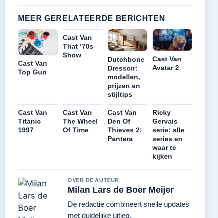
MEER GERELATEERDE BERICHTEN
Cast Van
That ’70s
Show
Cast Van
Dutchbone
Cast Van
Avatar 2
Dressoir:
Top Gun
modellen,
prijzen en
stijltips
Cast Van
Cast Van
Cast Van
Ricky
Titanic
The Wheel
Den Of
Gervais
1997
Of Time
Thieves 2:
serie: alle
Pantera
series en
waar te
kijken
OVER DE AUTEUR
Milan Lars de Boer Meijer
De redactie combineert snelle updates
met duidelijke uitleg.