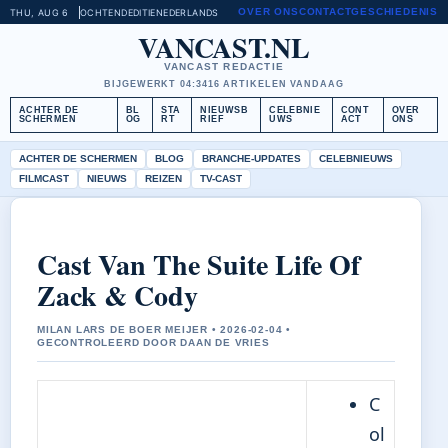
OVER ONS
CONTACT
GESCHIEDENIS
THU, AUG 6
OCHTENDEDITIE
NEDERLANDS
VANCAST.NL
VANCAST REDACTIE
BIJGEWERKT 04:34
16 ARTIKELEN VANDAAG
ACHTER DE
BL
STA
NIEUWSB
CELEBNIE
CONT
OVER
SCHERMEN
OG
RT
RIEF
UWS
ACT
ONS
ACHTER DE SCHERMEN
BLOG
BRANCHE-UPDATES
CELEBNIEUWS
FILMCAST
NIEUWS
REIZEN
TV-CAST
Cast Van The Suite Life Of
Zack & Cody
MILAN LARS DE BOER MEIJER • 2026-02-04 •
GECONTROLEERD DOOR DAAN DE VRIES
C
ol