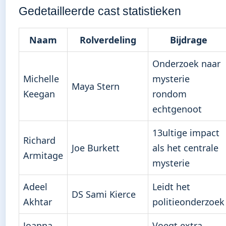
Gedetailleerde cast statistieken
Naam
Rolverdeling
Bijdrage
Onderzoek naar
Michelle
mysterie
Maya Stern
Keegan
rondom
echtgenoot
13ultige impact
Richard
Joe Burkett
als het centrale
Armitage
mysterie
Adeel
Leidt het
DS Sami Kierce
Akhtar
politieonderzoek
Joanna
Voegt extra