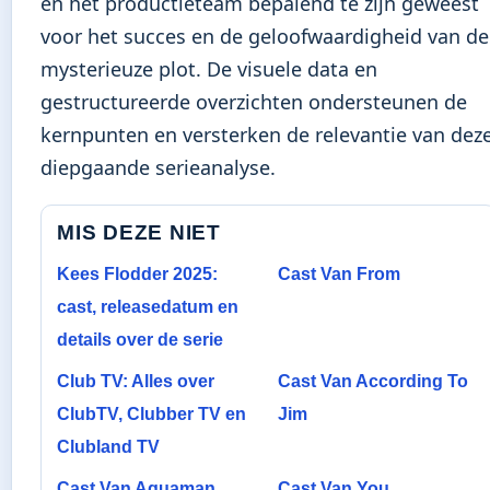
en het productieteam bepalend te zijn geweest
voor het succes en de geloofwaardigheid van de
mysterieuze plot. De visuele data en
gestructureerde overzichten ondersteunen de
kernpunten en versterken de relevantie van dez
diepgaande serieanalyse.
MIS DEZE NIET
Kees Flodder 2025:
Cast Van From
cast, releasedatum en
details over de serie
Club TV: Alles over
Cast Van According To
ClubTV, Clubber TV en
Jim
Clubland TV
Cast Van Aquaman
Cast Van You