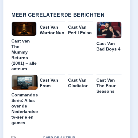
MEER GERELATEERDE BERICHTEN
Cast Van
Cast Van
Warrior Nun
Perfil Falso
Cast van
Cast Van
The
Bad Boys 4
Mummy
Returns
(2001) – alle
acteurs
Cast Van
Cast Van
Cast Van
From
Gladiator
The Four
Seasons
Commandos
Serie: Alles
over de
Nederlandse
tv-serie en
games
OVER DE AUTEUR