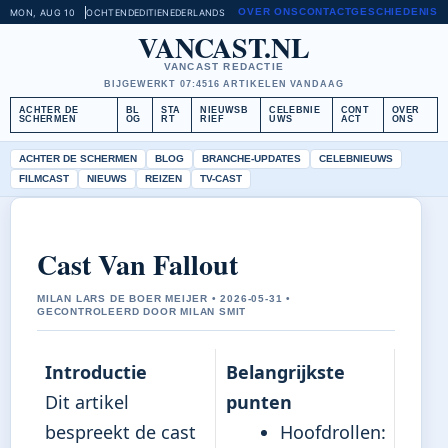
OVER ONS
CONTACT
GESCHIEDENIS
MON, AUG 10
OCHTENDEDITIE
NEDERLANDS
VANCAST.NL
VANCAST REDACTIE
BIJGEWERKT 07:45
16 ARTIKELEN VANDAAG
ACHTER DE
BL
STA
NIEUWSB
CELEBNIE
CONT
OVER
SCHERMEN
OG
RT
RIEF
UWS
ACT
ONS
ACHTER DE SCHERMEN
BLOG
BRANCHE-UPDATES
CELEBNIEUWS
FILMCAST
NIEUWS
REIZEN
TV-CAST
Cast Van Fallout
MILAN LARS DE BOER MEIJER • 2026-05-31 •
GECONTROLEERD DOOR MILAN SMIT
Introductie
Belangrijkste
Dit artikel
punten
bespreekt de cast
Hoofdrollen: