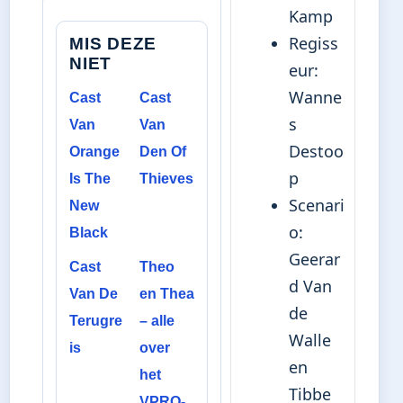
Kamp
Regiss
MIS DEZE
NIET
eur:
Wanne
Cast
Cast
s
Van
Van
Destoo
Orange
Den Of
p
Is The
Thieves
Scenari
New
o:
Black
Geerar
Cast
Theo
d Van
Van De
en Thea
de
Terugre
– alle
Walle
is
over
en
het
Tibbe
VPRO-