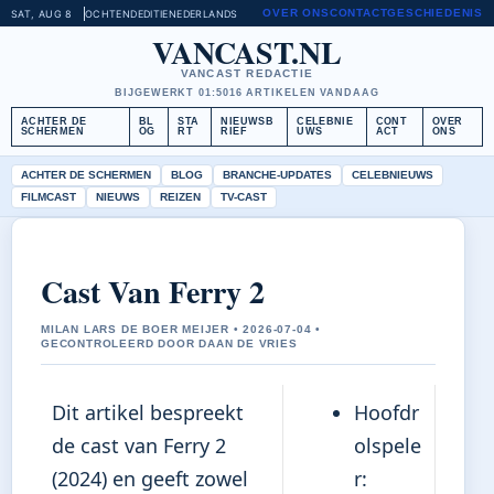
OVER ONS
CONTACT
GESCHIEDENIS
SAT, AUG 8
OCHTENDEDITIE
NEDERLANDS
VANCAST.NL
VANCAST REDACTIE
BIJGEWERKT 01:50
16 ARTIKELEN VANDAAG
ACHTER DE
BL
STA
NIEUWSB
CELEBNIE
CONT
OVER
SCHERMEN
OG
RT
RIEF
UWS
ACT
ONS
ACHTER DE SCHERMEN
BLOG
BRANCHE-UPDATES
CELEBNIEUWS
FILMCAST
NIEUWS
REIZEN
TV-CAST
Cast Van Ferry 2
MILAN LARS DE BOER MEIJER • 2026-07-04 •
GECONTROLEERD DOOR DAAN DE VRIES
Dit artikel bespreekt
Hoofdr
de cast van Ferry 2
olspele
(2024) en geeft zowel
r: