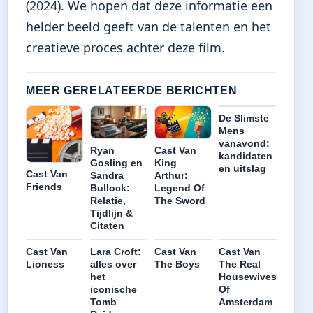
(2024). We hopen dat deze informatie een
helder beeld geeft van de talenten en het
creatieve proces achter deze film.
MEER GERELATEERDE BERICHTEN
De Slimste
Mens
vanavond:
Cast Van
Ryan
kandidaten
King
Gosling en
en uitslag
Cast Van
Arthur:
Sandra
Friends
Legend Of
Bullock:
The Sword
Relatie,
Tijdlijn &
Citaten
Cast Van
Lara Croft:
Cast Van
Cast Van
Lioness
alles over
The Boys
The Real
het
Housewives
iconische
Of
Tomb
Amsterdam