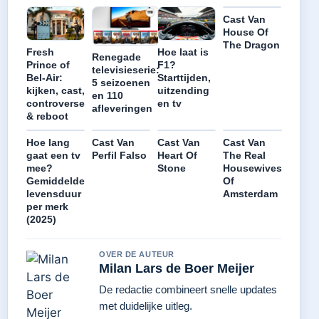
Cast Van
House Of
The Dragon
Fresh
Hoe laat is
Renegade
Prince of
F1?
televisieserie:
Bel-Air:
Starttijden,
5 seizoenen
kijken, cast,
uitzending
en 110
controverse
en tv
afleveringen
& reboot
Hoe lang
Cast Van
Cast Van
Cast Van
gaat een tv
Perfil Falso
Heart Of
The Real
mee?
Stone
Housewives
Gemiddelde
Of
levensduur
Amsterdam
per merk
(2025)
OVER DE AUTEUR
Milan Lars de Boer Meijer
De redactie combineert snelle updates
met duidelijke uitleg.