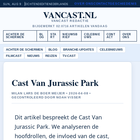
OVER ONS
CONTACT
GESCHIEDENIS
SUN, AUG 9
OCHTENDEDITIE
NEDERLANDS
VANCAST.NL
VANCAST REDACTIE
BIJGEWERKT 02:07
16 ARTIKELEN VANDAAG
ACHTER DE
BL
STA
NIEUWSB
CELEBNIE
CONT
OVER
SCHERMEN
OG
RT
RIEF
UWS
ACT
ONS
ACHTER DE SCHERMEN
BLOG
BRANCHE-UPDATES
CELEBNIEUWS
FILMCAST
NIEUWS
REIZEN
TV-CAST
Cast Van Jurassic Park
MILAN LARS DE BOER MEIJER • 2026-04-08 •
GECONTROLEERD DOOR NOAH VISSER
Dit artikel bespreekt de Cast Van
Jurassic Park. We analyseren de
hoofdrollen, de invloed van de cast,