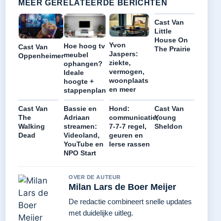
MEER GERELATEERDE BERICHTEN
Cast Van
Little
House On
Yvon
Hoe hoog tv
Cast Van
The Prairie
Jaspers:
meubel
Oppenheimer
ziekte,
ophangen?
vermogen,
Ideale
woonplaats
hoogte +
en meer
stappenplan
Cast Van
Bassie en
Hond:
Cast Van
The
Adriaan
communicatie,
Young
Walking
streamen:
7-7-7 regel,
Sheldon
Dead
Videoland,
geuren en
YouTube en
Ierse rassen
NPO Start
OVER DE AUTEUR
Milan Lars de Boer Meijer
De redactie combineert snelle updates
met duidelijke uitleg.