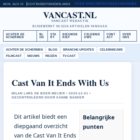
OVER ONS
CONTACT
GESCHIEDENIS
MON, AUG 10
OCHTENDEDITIE
NEDERLANDS
VANCAST.NL
VANCAST REDACTIE
BIJGEWERKT 06:52
16 ARTIKELEN VANDAAG
ACHTER DE
BL
STA
NIEUWSB
CELEBNIE
CONT
OVER
SCHERMEN
OG
RT
RIEF
UWS
ACT
ONS
ACHTER DE SCHERMEN
BLOG
BRANCHE-UPDATES
CELEBNIEUWS
FILMCAST
NIEUWS
REIZEN
TV-CAST
Cast Van It Ends With Us
MILAN LARS DE BOER MEIJER • 2025-12-01 •
GECONTROLEERD DOOR SANNE BAKKER
Dit artikel biedt een
Belangrijke
diepgaand overzicht
punten
van de Cast Van It Ends