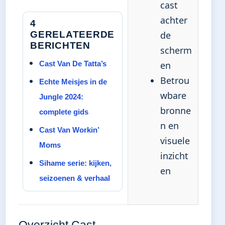
cast
achter
4
GERELATEERDE
de
BERICHTEN
scherm
Cast Van De Tatta’s
en
Betrou
Echte Meisjes in de
wbare
Jungle 2024:
bronne
complete gids
n en
Cast Van Workin’
visuele
Moms
inzicht
Sihame serie: kijken,
en
seizoenen & verhaal
Overzicht Cast