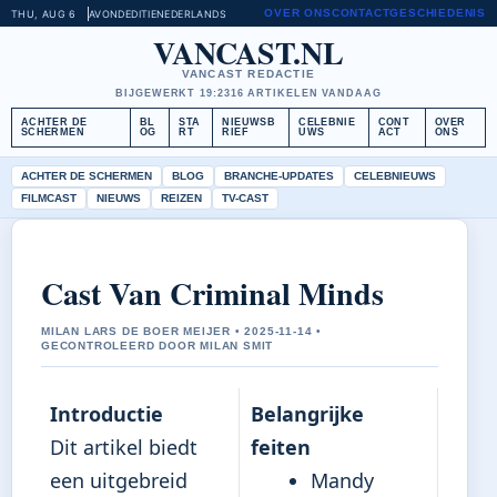
OVER ONS
CONTACT
GESCHIEDENIS
THU, AUG 6
AVONDEDITIE
NEDERLANDS
VANCAST.NL
VANCAST REDACTIE
BIJGEWERKT 19:23
16 ARTIKELEN VANDAAG
ACHTER DE
BL
STA
NIEUWSB
CELEBNIE
CONT
OVER
SCHERMEN
OG
RT
RIEF
UWS
ACT
ONS
ACHTER DE SCHERMEN
BLOG
BRANCHE-UPDATES
CELEBNIEUWS
FILMCAST
NIEUWS
REIZEN
TV-CAST
Cast Van Criminal Minds
MILAN LARS DE BOER MEIJER • 2025-11-14 •
GECONTROLEERD DOOR MILAN SMIT
Introductie
Belangrijke
Dit artikel biedt
feiten
een uitgebreid
Mandy