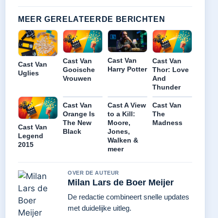
MEER GERELATEERDE BERICHTEN
Cast Van
Cast Van
Cast Van
Cast Van
Harry Potter
Gooische
Thor: Love
Uglies
Vrouwen
And
Thunder
Cast Van
Cast A View
Cast Van
Orange Is
to a Kill:
The
The New
Moore,
Madness
Cast Van
Black
Jones,
Legend
Walken &
2015
meer
OVER DE AUTEUR
Milan Lars de Boer Meijer
De redactie combineert snelle updates
met duidelijke uitleg.