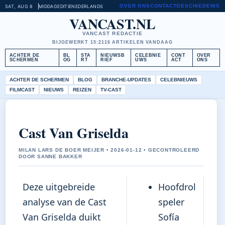
OVER ONS
CONTACT
GESCHIEDENIS
SAT, AUG 8
MIDDAGEDITIE
NEDERLANDS
VANCAST.NL
VANCAST REDACTIE
BIJGEWERKT 15:21
16 ARTIKELEN VANDAAG
ACHTER DE
BL
STA
NIEUWSB
CELEBNIE
CONT
OVER
SCHERMEN
OG
RT
RIEF
UWS
ACT
ONS
ACHTER DE SCHERMEN
BLOG
BRANCHE-UPDATES
CELEBNIEUWS
FILMCAST
NIEUWS
REIZEN
TV-CAST
Cast Van Griselda
MILAN LARS DE BOER MEIJER • 2026-01-12 • GECONTROLEERD
DOOR SANNE BAKKER
Deze uitgebreide
Hoofdrol
analyse van de Cast
speler
Van Griselda duikt
Sofía