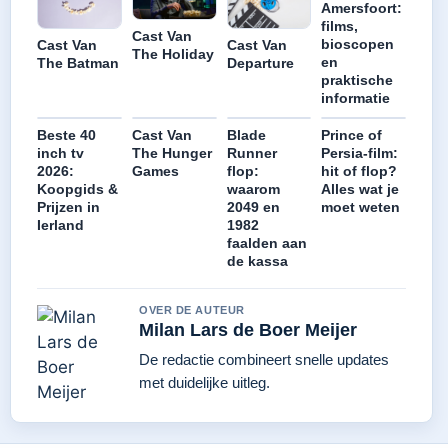
Amersfoort:
films,
Cast Van
bioscopen
Cast Van
Cast Van
The Holiday
en
The Batman
Departure
praktische
informatie
Beste 40
Cast Van
Blade
Prince of
inch tv
The Hunger
Runner
Persia-film:
2026:
Games
flop:
hit of flop?
Koopgids &
waarom
Alles wat je
Prijzen in
2049 en
moet weten
Ierland
1982
faalden aan
de kassa
OVER DE AUTEUR
Milan Lars de Boer Meijer
De redactie combineert snelle updates
met duidelijke uitleg.