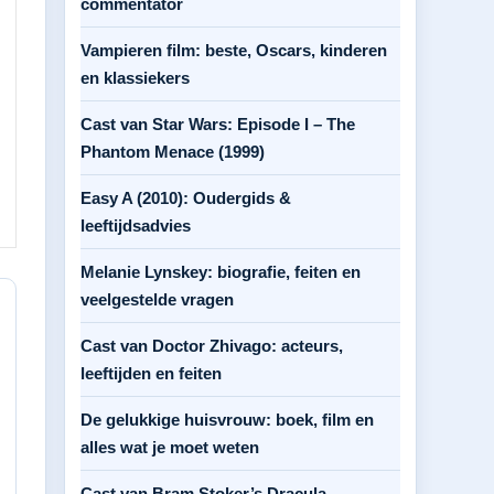
commentator
Vampieren film: beste, Oscars, kinderen
en klassiekers
Cast van Star Wars: Episode I – The
Phantom Menace (1999)
Easy A (2010): Oudergids &
leeftijdsadvies
Melanie Lynskey: biografie, feiten en
veelgestelde vragen
Cast van Doctor Zhivago: acteurs,
leeftijden en feiten
De gelukkige huisvrouw: boek, film en
alles wat je moet weten
Cast van Bram Stoker’s Dracula –