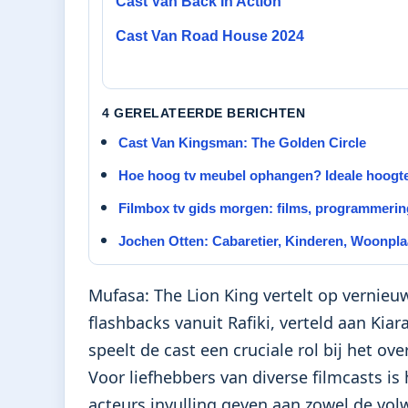
Cast Van Back In Action
Cast Van Road House 2024
4 GERELATEERDE BERICHTEN
Cast Van Kingsman: The Golden Circle
Hoe hoog tv meubel ophangen? Ideale hoogte
Filmbox tv gids morgen: films, programmering
Jochen Otten: Cabaretier, Kinderen, Woonpl
Mufasa: The Lion King vertelt op vernie
flashbacks vanuit Rafiki, verteld aan Ki
speelt de cast een cruciale rol bij het o
Voor liefhebbers van diverse filmcasts i
acteurs invulling geven aan zowel de vol