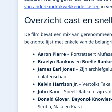
van andere indrukwekkende casten
in ve
Overzicht cast en snell
De film bevat een mix van gerenommeerd
beknopte lijst met enkele van de belangri
Aaron Pierre
– Portretteert Mufas
Braelyn Rankins
en
Brielle Ranki
James Earl Jones
– Zijn archiefgel
nalatenschap.
Kelvin Harrison Jr.
– Vertolkt Taka,
John Kani
– Speelt Rafiki in zijn vo
Donald Glover
,
Beyoncé Knowles-
Simba, Nala en Kiara.