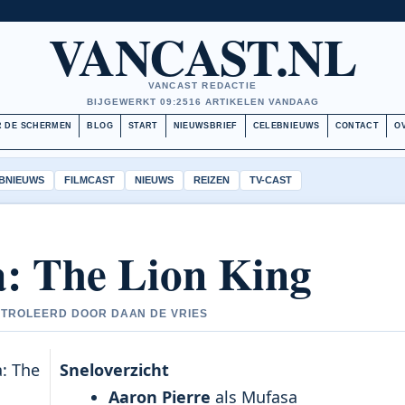
VANCAST.NL
VANCAST REDACTIE
BIJGEWERKT 09:25
16 ARTIKELEN VANDAAG
 DE SCHERMEN
BLOG
START
NIEUWSBRIEF
CELEBNIEUWS
CONTACT
O
BNIEUWS
FILMCAST
NIEUWS
REIZEN
TV-CAST
: The Lion King
ONTROLEERD DOOR DAAN DE VRIES
a: The
Sneloverzicht
Aaron Pierre
als Mufasa