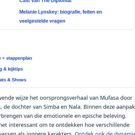
Cast Van The Diplomat
Melanie Lynskey: biografie, feiten en
veelgestelde vragen
 + stappenplan
 & kijktips
aats & Shows
uwende wijze het oorsprongsverhaal van Mufasa door
ara, de dochter van Simba en Nala. Binnen deze aanpak
verbrengen van die emotionele en epische beleving.
s het interessant om te ontdekken hoe verschillende
wassen als jongere karakters.
Ontdek ook de dynami