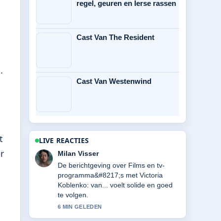
regel, geuren en Ierse rassen
Cast Van The Resident
.
Cast Van Westenwind
t
LIVE REACTIES
r
Nina Meijer
Goede verificatie rond Vampieren film:
beste, Oscars, kinderen en
klassiekers. Meer redacties zouden zo
moeten schrijven.
8 MIN GELEDEN