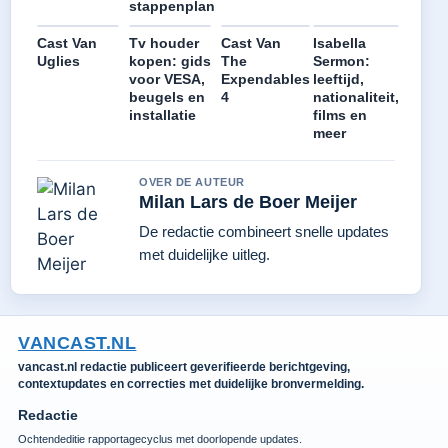
stappenplan
Cast Van
Tv houder
Cast Van
Isabella
Uglies
kopen: gids
The
Sermon:
voor VESA,
Expendables
leeftijd,
beugels en
4
nationaliteit,
installatie
films en
meer
OVER DE AUTEUR
Milan Lars de Boer Meijer
De redactie combineert snelle updates
met duidelijke uitleg.
VANCAST.NL
vancast.nl redactie publiceert geverifieerde berichtgeving,
contextupdates en correcties met duidelijke bronvermelding.
Redactie
Ochtendeditie rapportagecyclus met doorlopende updates.