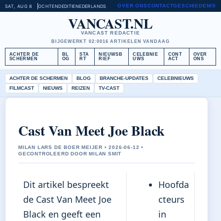
OVER ONS
CONTACT
GESCHIEDENIS
SAT, AUG 8
OCHTENDEDITIE
NEDERLANDS
VANCAST.NL
VANCAST REDACTIE
BIJGEWERKT 02:00
16 ARTIKELEN VANDAAG
ACHTER DE
BL
STA
NIEUWSB
CELEBNIE
CONT
OVER
SCHERMEN
OG
RT
RIEF
UWS
ACT
ONS
ACHTER DE SCHERMEN
BLOG
BRANCHE-UPDATES
CELEBNIEUWS
FILMCAST
NIEUWS
REIZEN
TV-CAST
Cast Van Meet Joe Black
MILAN LARS DE BOER MEIJER • 2026-06-12 •
GECONTROLEERD DOOR MILAN SMIT
Dit artikel bespreekt
Hoofda
de Cast Van Meet Joe
cteurs
Black en geeft een
in