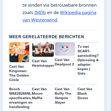
te vinden via betrouwbare bronnen
zoals
IMDb
en de
Wikipedia pagina
van Westenwind
.
MEER GERELATEERDE BERICHTEN
Tv met
SCART-
aansluiting?
Cast Van
Oplossing &
Cast Van
Deadpool 2
adapter
Heartstopper
Cast Van
kopen |
Kingsman:
Gids
The Golden
Circle
Bosch
Cast Van
Cast Van
Cast Van
WAE28266NL:
Mocro
Buffy The
Black
specificaties,
Maffia
Vampire
Doves
ervaringen en
Slayer
handleiding