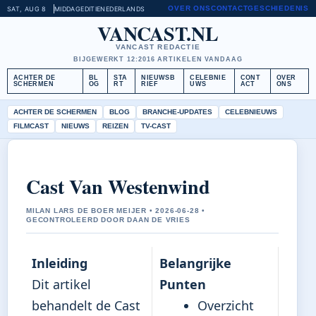
OVER ONS
CONTACT
GESCHIEDENIS
SAT, AUG 8
MIDDAGEDITIE
NEDERLANDS
VANCAST.NL
VANCAST REDACTIE
BIJGEWERKT 12:20
16 ARTIKELEN VANDAAG
ACHTER DE
BL
STA
NIEUWSB
CELEBNIE
CONT
OVER
SCHERMEN
OG
RT
RIEF
UWS
ACT
ONS
ACHTER DE SCHERMEN
BLOG
BRANCHE-UPDATES
CELEBNIEUWS
FILMCAST
NIEUWS
REIZEN
TV-CAST
Cast Van Westenwind
MILAN LARS DE BOER MEIJER • 2026-06-28 •
GECONTROLEERD DOOR DAAN DE VRIES
Inleiding
Belangrijke
Dit artikel
Punten
behandelt de Cast
Overzicht