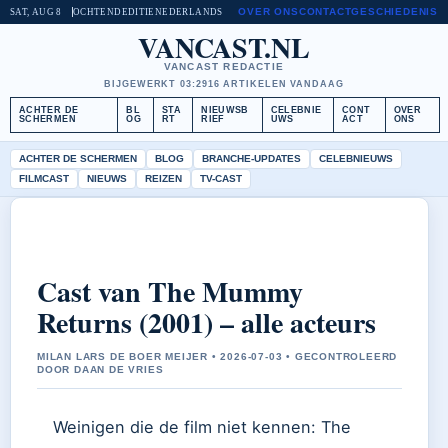
OVER ONS
CONTACT
GESCHIEDENIS
SAT, AUG 8
OCHTENDEDITIE
NEDERLANDS
VANCAST.NL
VANCAST REDACTIE
BIJGEWERKT 03:29
16 ARTIKELEN VANDAAG
ACHTER DE
BL
STA
NIEUWSB
CELEBNIE
CONT
OVER
SCHERMEN
OG
RT
RIEF
UWS
ACT
ONS
ACHTER DE SCHERMEN
BLOG
BRANCHE-UPDATES
CELEBNIEUWS
FILMCAST
NIEUWS
REIZEN
TV-CAST
Cast van The Mummy
Returns (2001) – alle acteurs
MILAN LARS DE BOER MEIJER • 2026-07-03 • GECONTROLEERD
DOOR DAAN DE VRIES
Weinigen die de film niet kennen: The