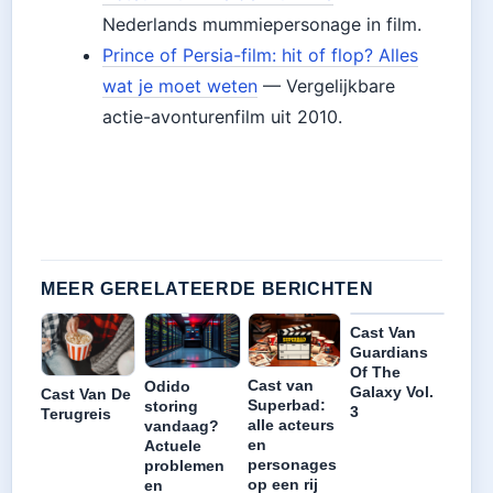
Nederlands mummiepersonage in film.
Prince of Persia-film: hit of flop? Alles
wat je moet weten
— Vergelijkbare
actie-avonturenfilm uit 2010.
MEER GERELATEERDE BERICHTEN
Cast Van
Guardians
Of The
Cast van
Odido
Galaxy Vol.
Cast Van De
Superbad:
storing
3
Terugreis
alle acteurs
vandaag?
en
Actuele
personages
problemen
op een rij
en