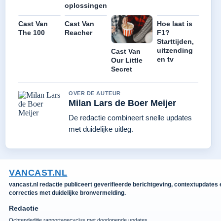
oplossingen
Cast Van
Cast Van
Hoe laat is
The 100
Reacher
F1?
Starttijden,
uitzending
Cast Van
en tv
Our Little
Secret
OVER DE AUTEUR
Milan Lars de Boer Meijer
De redactie combineert snelle updates
met duidelijke uitleg.
VANCAST.NL
vancast.nl redactie publiceert geverifieerde berichtgeving, contextupdates 
correcties met duidelijke bronvermelding.
Redactie
Ochtendeditie rapportagecyclus met doorlopende updates.