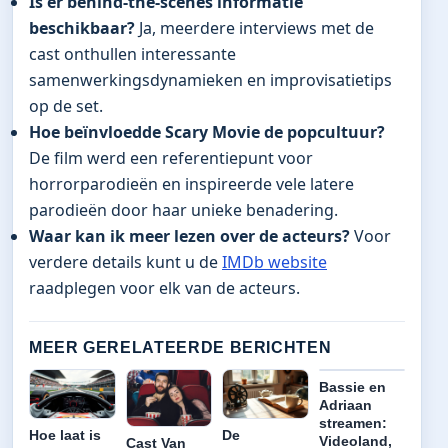
Is er behind-the-scenes informatie
beschikbaar?
Ja, meerdere interviews met de
cast onthullen interessante
samenwerkingsdynamieken en improvisatietips
op de set.
Hoe beïnvloedde Scary Movie de popcultuur?
De film werd een referentiepunt voor
horrorparodieën en inspireerde vele latere
parodieën door haar unieke benadering.
Waar kan ik meer lezen over de acteurs?
Voor
verdere details kunt u de
IMDb website
raadplegen voor elk van de acteurs.
MEER GERELATEERDE BERICHTEN
Bassie en
Adriaan
streamen:
Hoe laat is
De
Videoland,
Cast Van