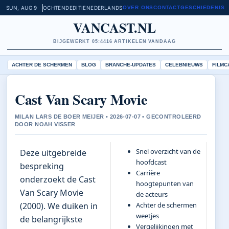
SUN, AUG 9
OCHTENDEDITIE
NEDERLANDS
OVER ONS
CONTACT
GESCHIEDENIS
VANCAST.NL
BIJGEWERKT 05:44
16 ARTIKELEN VANDAAG
ACHTER DE SCHERMEN
BLOG
BRANCHE-UPDATES
CELEBNIEUWS
FILMC
Cast Van Scary Movie
MILAN LARS DE BOER MEIJER • 2026-07-07 • GECONTROLEERD
DOOR NOAH VISSER
Snel overzicht van de
Deze uitgebreide
hoofdcast
bespreking
Carrière
onderzoekt de Cast
hoogtepunten van
Van Scary Movie
de acteurs
(2000). We duiken in
Achter de schermen
weetjes
de belangrijkste
Vergelijkingen met