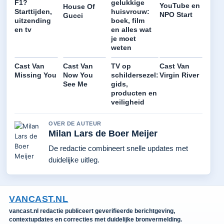
F1?
gelukkige
YouTube en
House Of
Starttijden,
huisvrouw:
NPO Start
Gucci
uitzending
boek, film
en tv
en alles wat
je moet
weten
Cast Van
Cast Van
TV op
Cast Van
Missing You
Now You
schildersezel:
Virgin River
See Me
gids,
producten en
veiligheid
OVER DE AUTEUR
Milan Lars de Boer Meijer
De redactie combineert snelle updates met
duidelijke uitleg.
VANCAST.NL
vancast.nl redactie publiceert geverifieerde berichtgeving,
contextupdates en correcties met duidelijke bronvermelding.