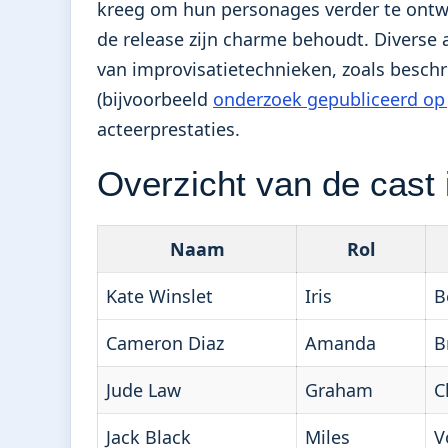
kreeg om hun personages verder te ontwik
de release zijn charme behoudt. Diverse 
van improvisatietechnieken, zoals besch
(bijvoorbeeld
onderzoek gepubliceerd op
acteerprestaties.
Overzicht van de cast 
Naam
Rol
Kate Winslet
Iris
B
Cameron Diaz
Amanda
B
Jude Law
Graham
C
Jack Black
Miles
V