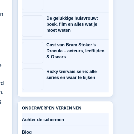
en
De gelukkige huisvrouw:
boek, film en alles wat je
moet weten
Cast van Bram Stoker’s
Dracula – acteurs, leeftijden
& Oscars
e
Ricky Gervais serie: alle
series en waar te kijken
rd
n.
g
ONDERWERPEN VERKENNEN
Achter de schermen
Blog