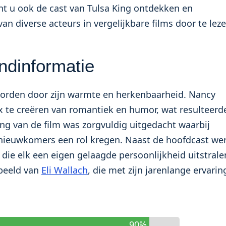
unt u ook
de cast van Tulsa King ontdekken
en
an diverse acteurs in vergelijkbare films door te lez
ndinformatie
eworden door zijn warmte en herkenbaarheid. Nancy
x te creëren van romantiek en humor, wat resulteerd
ng van de film was zorgvuldig uitgedacht waarbij
 nieuwkomers een rol kregen. Naast de hoofdcast we
 die elk een eigen gelaagde persoonlijkheid uitstrale
rbeeld van
Eli Wallach
, die met zijn jarenlange ervarin
90%