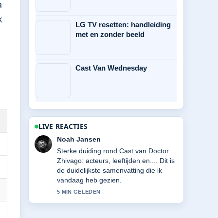
a
k
LG TV resetten: handleiding
met en zonder beeld
Cast Van Wednesday
LIVE REACTIES
Lotte de Boer
Volg Easy A (2010): Oudergids &#038;
leeftijdsadvies nauwlettend – waardeer
de rustige en evenwichtige toon.
7 MIN GELEDEN