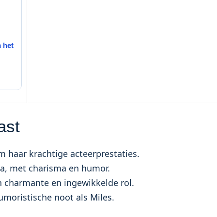
 het
ast
m haar krachtige acteerprestaties.
da, met charisma en humor.
 charmante en ingewikkelde rol.
moristische noot als Miles.