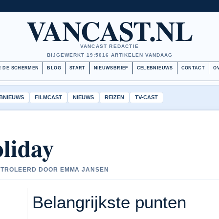
VANCAST.NL
VANCAST REDACTIE
BIJGEWERKT 19:50
16 ARTIKELEN VANDAAG
 DE SCHERMEN
BLOG
START
NIEUWSBRIEF
CELEBNIEUWS
CONTACT
O
BNIEUWS
FILMCAST
NIEUWS
REIZEN
TV-CAST
liday
CONTROLEERD DOOR EMMA JANSEN
Belangrijkste punten