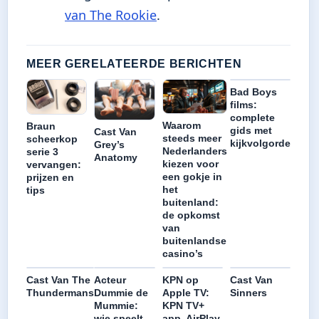
van The Rookie
.
MEER GERELATEERDE BERICHTEN
Bad Boys
films:
complete
Waarom
Braun
gids met
Cast Van
steeds meer
scheerkop
kijkvolgorde
Grey’s
Nederlanders
serie 3
Anatomy
kiezen voor
vervangen:
een gokje in
prijzen en
het
tips
buitenland:
de opkomst
van
buitenlandse
casino’s
Cast Van The
Acteur
KPN op
Cast Van
Thundermans
Dummie de
Apple TV:
Sinners
Mummie:
KPN TV+
wie speelt
app, AirPlay