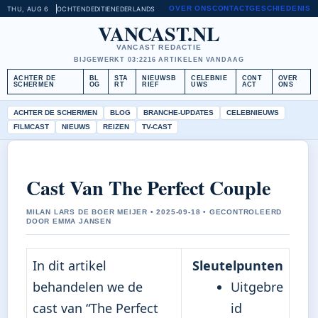
OVER ONS
CONTACT
GESCHIEDENIS
THU, AUG 6
OCHTENDEDITIE
NEDERLANDS
VANCAST.NL
VANCAST REDACTIE
BIJGEWERKT 03:22
16 ARTIKELEN VANDAAG
ACHTER DE
BL
STA
NIEUWSB
CELEBNIE
CONT
OVER
SCHERMEN
OG
RT
RIEF
UWS
ACT
ONS
ACHTER DE SCHERMEN
BLOG
BRANCHE-UPDATES
CELEBNIEUWS
FILMCAST
NIEUWS
REIZEN
TV-CAST
Cast Van The Perfect Couple
MILAN LARS DE BOER MEIJER • 2025-09-18 • GECONTROLEERD
DOOR EMMA JANSEN
In dit artikel
Sleutelpunten
behandelen we de
Uitgebre
cast van “The Perfect
id