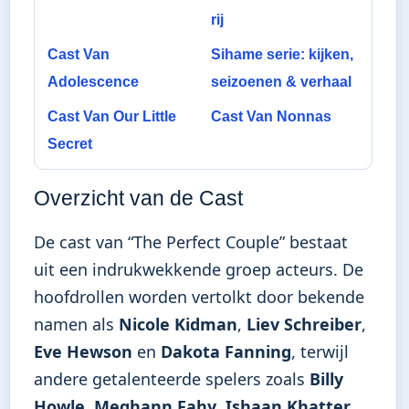
rij
Cast Van
Sihame serie: kijken,
Adolescence
seizoenen & verhaal
Cast Van Our Little
Cast Van Nonnas
Secret
Overzicht van de Cast
De cast van “The Perfect Couple” bestaat
uit een indrukwekkende groep acteurs. De
hoofdrollen worden vertolkt door bekende
namen als
Nicole Kidman
,
Liev Schreiber
,
Eve Hewson
en
Dakota Fanning
, terwijl
andere getalenteerde spelers zoals
Billy
Howle
,
Meghann Fahy
,
Ishaan Khatter
,