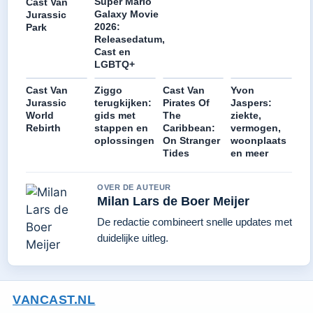
Super Mario
Cast Van
Galaxy Movie
Jurassic
2026:
Park
Releasedatum,
Cast en
LGBTQ+
Cast Van
Ziggo
Cast Van
Yvon
Jurassic
terugkijken:
Pirates Of
Jaspers:
World
gids met
The
ziekte,
Rebirth
stappen en
Caribbean:
vermogen,
oplossingen
On Stranger
woonplaats
Tides
en meer
OVER DE AUTEUR
Milan Lars de Boer Meijer
De redactie combineert snelle updates met
duidelijke uitleg.
VANCAST.NL