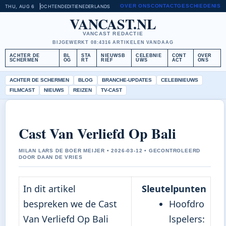
OVER ONS
CONTACT
GESCHIEDENIS
THU, AUG 6
OCHTENDEDITIE
NEDERLANDS
VANCAST.NL
VANCAST REDACTIE
BIJGEWERKT 08:43
16 ARTIKELEN VANDAAG
ACHTER DE
BL
STA
NIEUWSB
CELEBNIE
CONT
OVER
SCHERMEN
OG
RT
RIEF
UWS
ACT
ONS
ACHTER DE SCHERMEN
BLOG
BRANCHE-UPDATES
CELEBNIEUWS
FILMCAST
NIEUWS
REIZEN
TV-CAST
Cast Van Verliefd Op Bali
MILAN LARS DE BOER MEIJER • 2026-03-12 • GECONTROLEERD
DOOR DAAN DE VRIES
In dit artikel
Sleutelpunten
bespreken we de Cast
Hoofdro
Van Verliefd Op Bali
lspelers: