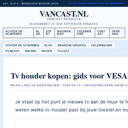
OVER ONS
CONTACT
GESCHIEDENIS
SAT, AUG 8
MIDDAGEDITIE
NEDERLANDS
VANCAST.NL
VANCAST REDACTIE
BIJGEWERKT 17:34
16 ARTIKELEN VANDAAG
ACHTER DE
BL
STA
NIEUWSB
CELEBNIE
CONT
OVER
SCHERMEN
OG
RT
RIEF
UWS
ACT
ONS
ACHTER DE SCHERMEN
BLOG
BRANCHE-UPDATES
CELEBNIEUWS
FILMCAST
NIEUWS
REIZEN
TV-CAST
Tv houder kopen: gids voor VESA, 
MILAN LARS DE BOER MEIJER • 2026-05-12 • GECONTROLEERD DOOR 
Je staat op het punt je nieuwe tv aan de muur te 
weten welke tv-houder past bij jouw toestel en mu