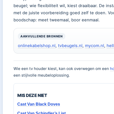
beugel; wie flexibiliteit wil, kiest draaibaar. De in
met de juiste voorbereiding goed zelf te doen. V
boodschap: meet tweemaal, boor eenmaal.
AANVULLENDE BRONNEN
onlinekabelshop.nl
,
tvbeugels.nl
,
mycom.nl
,
hell
Wie een tv houder kiest, kan ook overwegen om een
ho
een stijlvolle meubeloplossing.
MIS DEZE NIET
Cast Van Black Doves
Cast Van Schindler’s List