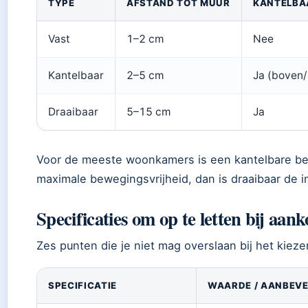
TYPE
AFSTAND TOT MUUR
KANTELBA
Vast
1–2 cm
Nee
Kantelbaar
2–5 cm
Ja (boven
Draaibaar
5–15 cm
Ja
Voor de meeste woonkamers is een kantelbare be
maximale bewegingsvrijheid, dan is draaibaar de i
Specificaties om op te letten bij aan
Zes punten die je niet mag overslaan bij het kiez
SPECIFICATIE
WAARDE / AANBEVE