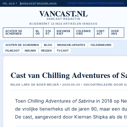
OVER ONS
CONTACT
GESCHIEDENIS
FRI, AUG 7
MIDDAGEDITIE
NEDERLANDS
VANCAST.NL
VANCAST REDACTIE
BIJGEWERKT 12:06
16 ARTIKELEN VANDAAG
ACHTER DE
BL
STA
NIEUWSB
CELEBNIE
CONT
OVER
SCHERMEN
OG
RT
RIEF
UWS
ACT
ONS
ACHTER DE SCHERMEN
BLOG
BRANCHE-UPDATES
CELEBNIEUWS
FILMCAST
NIEUWS
REIZEN
TV-CAST
Cast van Chilling Adventures of Sa
MILAN LARS DE BOER MEIJER • 2026-06-25 • GECONTROLEERD DOOR D
Toen
Chilling Adventures of Sabrina
in 2018 op Net
de vrolijke tienerheks uit de jaren 90, maar een d
De cast, aangevoerd door Kiernan Shipka als de ti