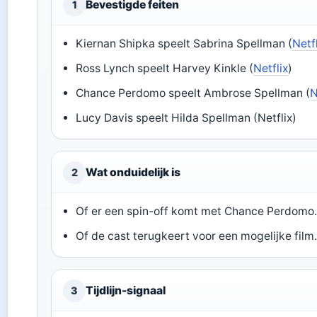
Bevestigde feiten
1
Kiernan Shipka speelt Sabrina Spellman (
Netf
Ross Lynch speelt Harvey Kinkle (
Netflix
)
Chance Perdomo speelt Ambrose Spellman (
N
Lucy Davis speelt Hilda Spellman (Netflix)
Wat onduidelijk is
2
Of er een spin-off komt met Chance Perdomo
Of de cast terugkeert voor een mogelijke film
Tijdlijn-signaal
3