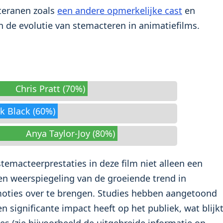
teranen zoals
een andere opmerkelijke cast
en
 de evolutie van stemacteren in animatiefilms.
Chris Pratt (70%)
ck Black (60%)
Anya Taylor-Joy (80%)
stemacteerprestaties in deze film niet alleen een
een weerspiegeling van de groeiende trend in
moties over te brengen. Studies hebben aangetoond
significante impact heeft op het publiek, wat blijk
s (zie bijvoorbeeld de uitgebreide informatie op