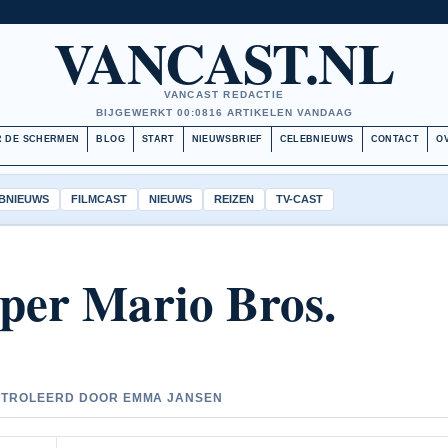
VANCAST.NL
VANCAST REDACTIE
BIJGEWERKT 00:08
16 ARTIKELEN VANDAAG
 DE SCHERMEN
BLOG
START
NIEUWSBRIEF
CELEBNIEUWS
CONTACT
O
BNIEUWS
FILMCAST
NIEUWS
REIZEN
TV-CAST
per Mario Bros.
CONTROLEERD DOOR EMMA JANSEN