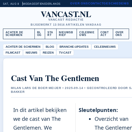
OVER ONS
CONTACT
GESCHIEDENIS
SAT, AUG 8
MIDDAGEDITIE
NEDERLANDS
VANCAST.NL
VANCAST REDACTIE
BIJGEWERKT 13:50
16 ARTIKELEN VANDAAG
ACHTER DE
BL
STA
NIEUWSB
CELEBNIE
CONT
OVER
SCHERMEN
OG
RT
RIEF
UWS
ACT
ONS
ACHTER DE SCHERMEN
BLOG
BRANCHE-UPDATES
CELEBNIEUWS
FILMCAST
NIEUWS
REIZEN
TV-CAST
Cast Van The Gentlemen
MILAN LARS DE BOER MEIJER • 2025-09-14 • GECONTROLEERD DOOR 
BAKKER
In dit artikel bekijken
Sleutelpunten:
we de cast van The
Overzicht van
Gentlemen. We
The Gentleme