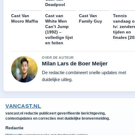
Deadpool
Cast Van
Cast van
Cast Van
Tennis
Mocro Maffia
White Men
Family Guy
vandaag o
Can’t Jump
tv: zenders
(1992) –
tijden en
volledige lijst
finales [20
en feiten
OVER DE AUTEUR
Milan Lars de Boer Meijer
De redactie combineert snelle updates met
duidelijke uitleg.
VANCAST.NL
vancast.nl redactie publiceert geverifieerde berichtgeving,
contextupdates en correcties met duidelijke bronvermelding.
Redactie
Middageditie rapportagecyclus met doorlopende updates.